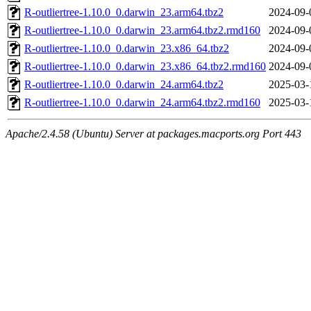
R-outliertree-1.10.0_0.darwin_23.arm64.tbz2
2024-09-
R-outliertree-1.10.0_0.darwin_23.arm64.tbz2.rmd160
2024-09-
R-outliertree-1.10.0_0.darwin_23.x86_64.tbz2
2024-09-
R-outliertree-1.10.0_0.darwin_23.x86_64.tbz2.rmd160
2024-09-
R-outliertree-1.10.0_0.darwin_24.arm64.tbz2
2025-03-
R-outliertree-1.10.0_0.darwin_24.arm64.tbz2.rmd160
2025-03-
Apache/2.4.58 (Ubuntu) Server at packages.macports.org Port 443