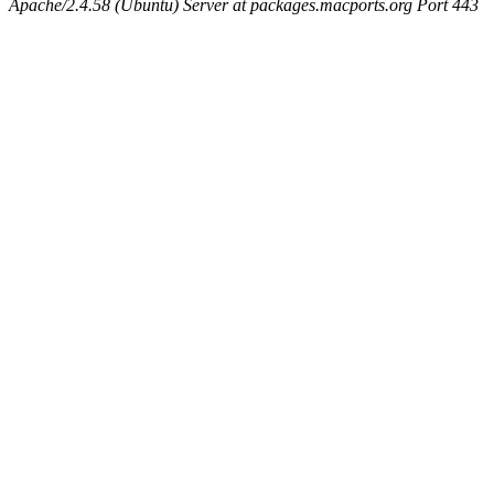
Apache/2.4.58 (Ubuntu) Server at packages.macports.org Port 443